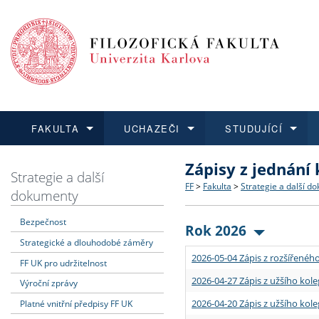
FAKULTA
UCHAZEČI
STUDUJÍCÍ
Zápisy z jednání
FAKULTA
UCHAZEČI
STUDUJÍCÍ
VĚDA A VÝZKUM
ZAHRANIČÍ
Struktura a historie
Co studovat a jak se přihlá
Bakalářské a magisterské
O vědě a výzkumu na FF
Aktuální nabídky a výběrov
Strategie a další
FF
>
Fakulta
>
Strategie a další d
dokumenty
Dozvědět se více
Podat přihlášku
Dozvědět se více
Dozvědět se více
Dozvědět se více
Strategie a další dokumen
Učitelské studijní program
Doktorské studium
Akademické kvalifikace
Vyjíždějící studenti
Bezpečnost
Rok 2026
Strategické a dlouhodobé záměry
Podpora a benefity pro z
Informace k průběhu přijím
Rigorózní řízení
Granty a projekty
Přijíždějící studenti
2026-05-04 Zápis z rozšířeného
FF UK pro udržitelnost
Absolventi fakulty
Vyjíždějící zaměstnanci
2026-04-27 Zápis z užšího kole
Výroční zprávy
2026-04-20 Zápis z užšího kole
Platné vnitřní předpisy FF UK
Fakultní školy FF UK