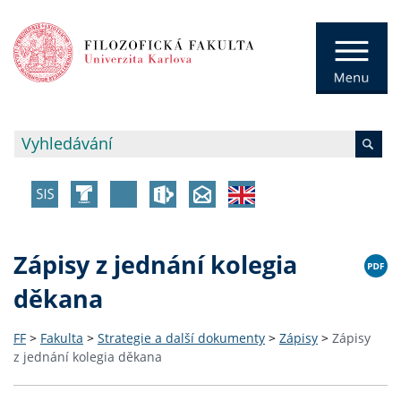
Zápisy z jednání kolegia
děkana
FF
>
Fakulta
>
Strategie a další dokumenty
>
Zápisy
>
Zápisy
z jednání kolegia děkana