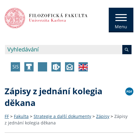
Zápisy z jednání kolegia
děkana
FF
>
Fakulta
>
Strategie a další dokumenty
>
Zápisy
>
Zápisy
z jednání kolegia děkana