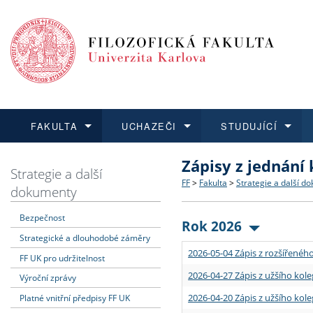
FAKULTA
UCHAZEČI
STUDUJÍCÍ
Zápisy z jednání
FAKULTA
UCHAZEČI
STUDUJÍCÍ
VĚDA A VÝZKUM
ZAHRANIČÍ
Struktura a historie
Co studovat a jak se přihlá
Bakalářské a magisterské
O vědě a výzkumu na FF
Aktuální nabídky a výběrov
Strategie a další
FF
>
Fakulta
>
Strategie a další d
dokumenty
Dozvědět se více
Podat přihlášku
Dozvědět se více
Dozvědět se více
Dozvědět se více
Strategie a další dokumen
Učitelské studijní program
Doktorské studium
Akademické kvalifikace
Vyjíždějící studenti
Bezpečnost
Rok 2026
Strategické a dlouhodobé záměry
Podpora a benefity pro z
Informace k průběhu přijím
Rigorózní řízení
Granty a projekty
Přijíždějící studenti
2026-05-04 Zápis z rozšířeného
FF UK pro udržitelnost
Absolventi fakulty
Vyjíždějící zaměstnanci
2026-04-27 Zápis z užšího kole
Výroční zprávy
2026-04-20 Zápis z užšího kole
Platné vnitřní předpisy FF UK
Fakultní školy FF UK