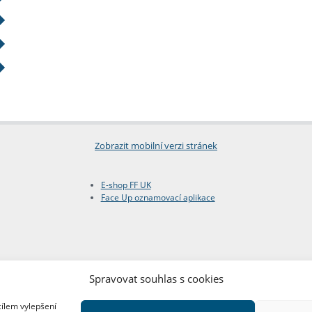
Zobrazit mobilní verzi stránek
E-shop FF UK
Face Up oznamovací aplikace
Spravovat souhlas s cookies
cílem vylepšení