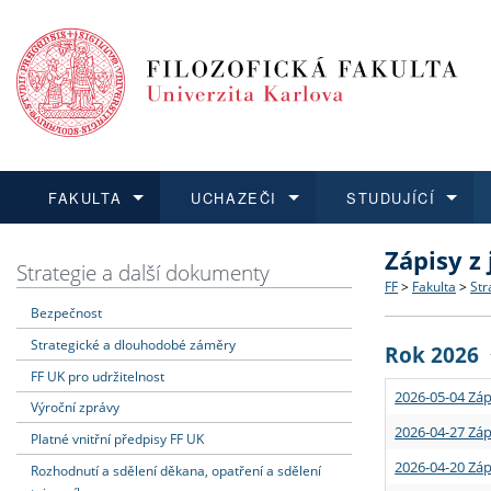
FAKULTA
UCHAZEČI
STUDUJÍCÍ
Zápisy z
FAKULTA
UCHAZEČI
STUDUJÍCÍ
VĚDA A VÝZKUM
ZAHRANIČÍ
Struktura a
Co studova
Bakalářsk
O vědě a 
Aktuální n
Strategie a další dokumenty
FF
>
Fakulta
>
Str
Bezpečnost
Dozvědět se více
Podat přihlášku
Dozvědět se více
Dozvědět se více
Dozvědět se více
Strategie 
Učitelské 
Doktorské
Akademické
Vyjíždějící
Strategické a dlouhodobé záměry
Rok 2026
Podpora a
Informace 
Rigorózní 
Granty a p
Přijíždějíc
FF UK pro udržitelnost
2026-05-04 Záp
Výroční zprávy
Absolventi
Vyjíždějíc
2026-04-27 Záp
Platné vnitřní předpisy FF UK
2026-04-20 Záp
Rozhodnutí a sdělení děkana, opatření a sdělení
Fakultní š