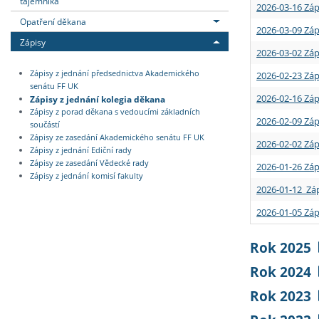
tajemníka
2026-03-16 Záp
Opatření děkana
2026-03-09 Záp
Zápisy
2026-03-02 Záp
Zápisy z jednání předsednictva Akademického
2026-02-23 Záp
senátu FF UK
2026-02-16 Záp
Zápisy z jednání kolegia děkana
Zápisy z porad děkana s vedoucími základních
2026-02-09 Záp
součástí
Zápisy ze zasedání Akademického senátu FF UK
2026-02-02 Záp
Zápisy z jednání Ediční rady
Zápisy ze zasedání Vědecké rady
2026-01-26 Záp
Zápisy z jednání komisí fakulty
2026-01-12 Záp
2026-01-05 Záp
Rok 2025
Rok 2024
Rok 2023