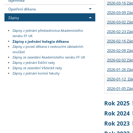
tajemníka
2026-03-16 Záp
Opatření děkana
2026-03-09 Záp
Zápisy
2026-03-02 Záp
Zápisy z jednání předsednictva Akademického
2026-02-23 Záp
senátu FF UK
2026-02-16 Záp
Zápisy z jednání kolegia děkana
Zápisy z porad děkana s vedoucími základních
2026-02-09 Záp
součástí
Zápisy ze zasedání Akademického senátu FF UK
2026-02-02 Záp
Zápisy z jednání Ediční rady
Zápisy ze zasedání Vědecké rady
2026-01-26 Záp
Zápisy z jednání komisí fakulty
2026-01-12 Záp
2026-01-05 Záp
Rok 2025
Rok 2024
Rok 2023