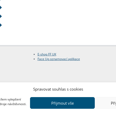
E-shop FF UK
Face Up oznamovací aplikace
Spravovat souhlas s cookies
cílem vylepšení
Přijmout vše
Př
droje návštěvnosti.
Copyright © FF UK 2026
Design:
Red Peppers