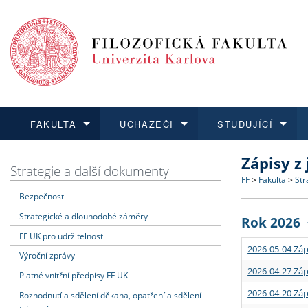
FAKULTA
UCHAZEČI
STUDUJÍCÍ
Zápisy z
FAKULTA
UCHAZEČI
STUDUJÍCÍ
VĚDA A VÝZKUM
ZAHRANIČÍ
Struktura a
Co studova
Bakalářsk
O vědě a 
Aktuální n
Strategie a další dokumenty
FF
>
Fakulta
>
Str
Bezpečnost
Dozvědět se více
Podat přihlášku
Dozvědět se více
Dozvědět se více
Dozvědět se více
Strategie 
Učitelské 
Doktorské
Akademické
Vyjíždějící
Strategické a dlouhodobé záměry
Rok 2026
Podpora a
Informace 
Rigorózní 
Granty a p
Přijíždějíc
FF UK pro udržitelnost
2026-05-04 Záp
Výroční zprávy
Absolventi
Vyjíždějíc
2026-04-27 Záp
Platné vnitřní předpisy FF UK
2026-04-20 Záp
Rozhodnutí a sdělení děkana, opatření a sdělení
Fakultní š