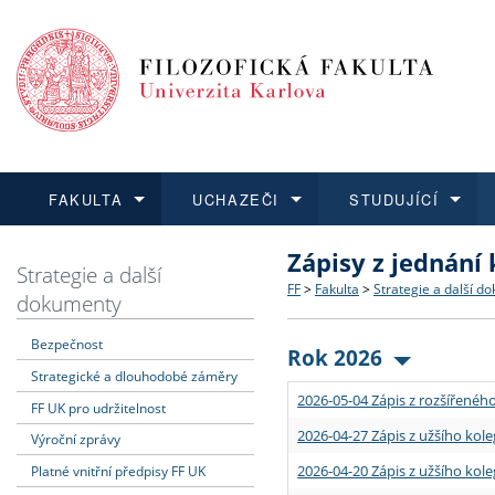
FAKULTA
UCHAZEČI
STUDUJÍCÍ
Zápisy z jednání
FAKULTA
UCHAZEČI
STUDUJÍCÍ
VĚDA A VÝZKUM
ZAHRANIČÍ
Struktura a historie
Co studovat a jak se přihlá
Bakalářské a magisterské
O vědě a výzkumu na FF
Aktuální nabídky a výběrov
Strategie a další
FF
>
Fakulta
>
Strategie a další d
dokumenty
Dozvědět se více
Podat přihlášku
Dozvědět se více
Dozvědět se více
Dozvědět se více
Strategie a další dokumen
Učitelské studijní program
Doktorské studium
Akademické kvalifikace
Vyjíždějící studenti
Bezpečnost
Rok 2026
Strategické a dlouhodobé záměry
Podpora a benefity pro z
Informace k průběhu přijím
Rigorózní řízení
Granty a projekty
Přijíždějící studenti
2026-05-04 Zápis z rozšířeného
FF UK pro udržitelnost
Absolventi fakulty
Vyjíždějící zaměstnanci
2026-04-27 Zápis z užšího kole
Výroční zprávy
2026-04-20 Zápis z užšího kole
Platné vnitřní předpisy FF UK
Fakultní školy FF UK