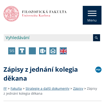
Zápisy z jednání kolegia
děkana
FF
>
Fakulta
>
Strategie a další dokumenty
>
Zápisy
>
Zápisy
z jednání kolegia děkana