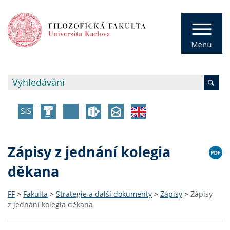
Zápisy z jednání kolegia
děkana
FF
>
Fakulta
>
Strategie a další dokumenty
>
Zápisy
>
Zápisy
z jednání kolegia děkana