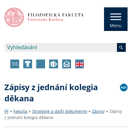
Zápisy z jednání kolegia
děkana
FF
>
Fakulta
>
Strategie a další dokumenty
>
Zápisy
>
Zápisy
z jednání kolegia děkana