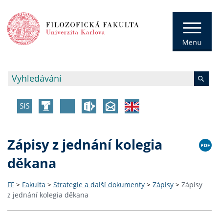
Zápisy z jednání kolegia
děkana
FF
>
Fakulta
>
Strategie a další dokumenty
>
Zápisy
>
Zápisy
z jednání kolegia děkana