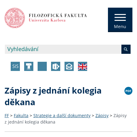
Zápisy z jednání kolegia
děkana
FF
>
Fakulta
>
Strategie a další dokumenty
>
Zápisy
>
Zápisy
z jednání kolegia děkana