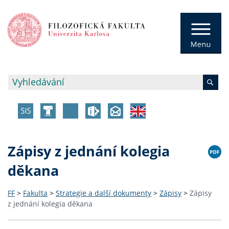
Zápisy z jednání kolegia
děkana
FF
>
Fakulta
>
Strategie a další dokumenty
>
Zápisy
>
Zápisy
z jednání kolegia děkana