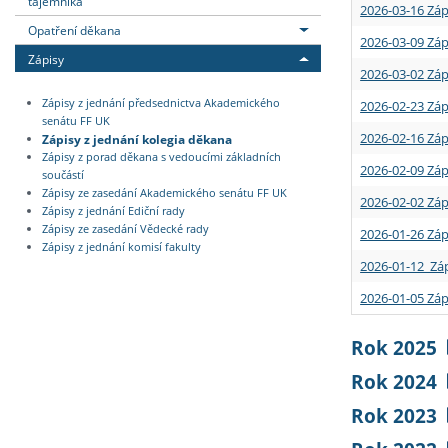
tajemníka
2026-03-16 Záp
Opatření děkana
2026-03-09 Záp
Zápisy
2026-03-02 Záp
Zápisy z jednání předsednictva Akademického
2026-02-23 Záp
senátu FF UK
2026-02-16 Záp
Zápisy z jednání kolegia děkana
Zápisy z porad děkana s vedoucími základních
2026-02-09 Záp
součástí
Zápisy ze zasedání Akademického senátu FF UK
2026-02-02 Záp
Zápisy z jednání Ediční rady
Zápisy ze zasedání Vědecké rady
2026-01-26 Záp
Zápisy z jednání komisí fakulty
2026-01-12 Záp
2026-01-05 Záp
Rok 2025
Rok 2024
Rok 2023