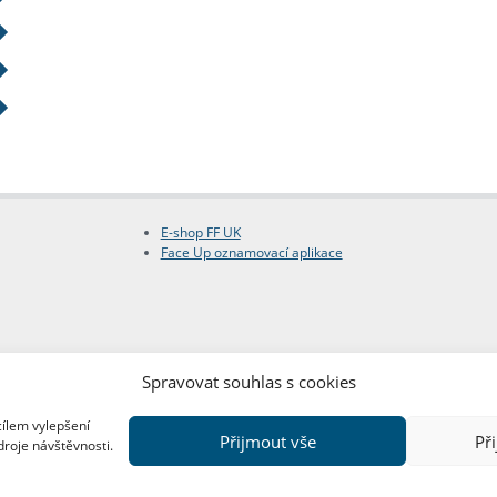
E-shop FF UK
Face Up oznamovací aplikace
Spravovat souhlas s cookies
cílem vylepšení
Přijmout vše
Př
droje návštěvnosti.
Copyright © FF UK 2026
Design:
Red Peppers