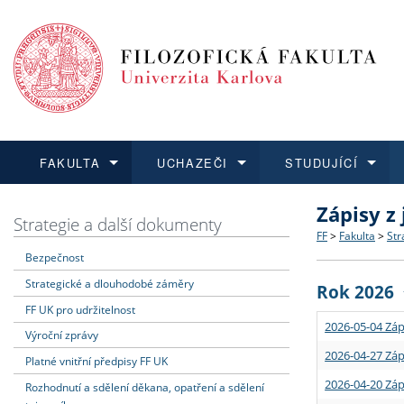
FAKULTA
UCHAZEČI
STUDUJÍCÍ
Zápisy z
FAKULTA
UCHAZEČI
STUDUJÍCÍ
VĚDA A VÝZKUM
ZAHRANIČÍ
Struktura a
Co studova
Bakalářsk
O vědě a 
Aktuální n
Strategie a další dokumenty
FF
>
Fakulta
>
Str
Bezpečnost
Dozvědět se více
Podat přihlášku
Dozvědět se více
Dozvědět se více
Dozvědět se více
Strategie 
Učitelské 
Doktorské
Akademické
Vyjíždějící
Strategické a dlouhodobé záměry
Rok 2026
Podpora a
Informace 
Rigorózní 
Granty a p
Přijíždějíc
FF UK pro udržitelnost
2026-05-04 Záp
Výroční zprávy
Absolventi
Vyjíždějíc
2026-04-27 Záp
Platné vnitřní předpisy FF UK
2026-04-20 Záp
Rozhodnutí a sdělení děkana, opatření a sdělení
Fakultní š