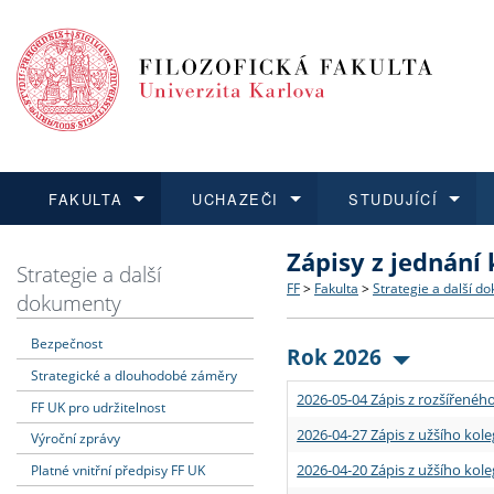
FAKULTA
UCHAZEČI
STUDUJÍCÍ
Zápisy z jednání
FAKULTA
UCHAZEČI
STUDUJÍCÍ
VĚDA A VÝZKUM
ZAHRANIČÍ
Struktura a historie
Co studovat a jak se přihlá
Bakalářské a magisterské
O vědě a výzkumu na FF
Aktuální nabídky a výběrov
Strategie a další
FF
>
Fakulta
>
Strategie a další d
dokumenty
Dozvědět se více
Podat přihlášku
Dozvědět se více
Dozvědět se více
Dozvědět se více
Strategie a další dokumen
Učitelské studijní program
Doktorské studium
Akademické kvalifikace
Vyjíždějící studenti
Bezpečnost
Rok 2026
Strategické a dlouhodobé záměry
Podpora a benefity pro z
Informace k průběhu přijím
Rigorózní řízení
Granty a projekty
Přijíždějící studenti
2026-05-04 Zápis z rozšířeného
FF UK pro udržitelnost
Absolventi fakulty
Vyjíždějící zaměstnanci
2026-04-27 Zápis z užšího kole
Výroční zprávy
2026-04-20 Zápis z užšího kole
Platné vnitřní předpisy FF UK
Fakultní školy FF UK