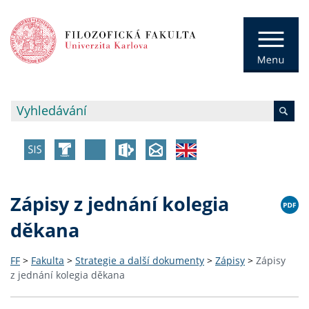
Zápisy z jednání kolegia
děkana
FF
>
Fakulta
>
Strategie a další dokumenty
>
Zápisy
>
Zápisy
z jednání kolegia děkana