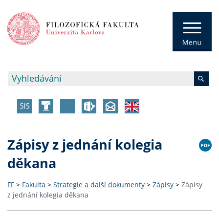
Zápisy z jednání kolegia
děkana
FF
>
Fakulta
>
Strategie a další dokumenty
>
Zápisy
>
Zápisy
z jednání kolegia děkana