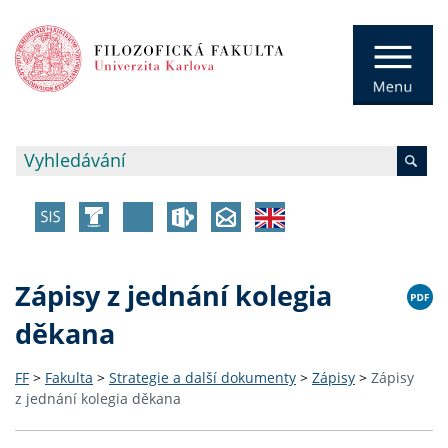
Zápisy z jednání kolegia
děkana
FF
>
Fakulta
>
Strategie a další dokumenty
>
Zápisy
>
Zápisy
z jednání kolegia děkana