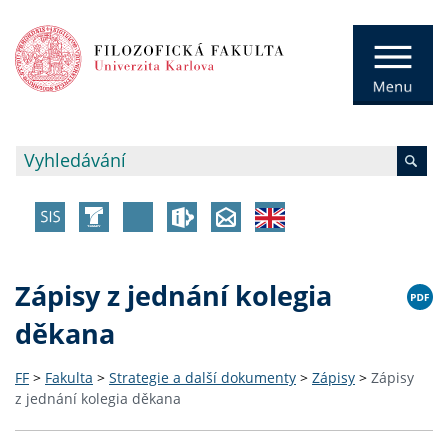
Zápisy z jednání kolegia
děkana
FF
>
Fakulta
>
Strategie a další dokumenty
>
Zápisy
>
Zápisy
z jednání kolegia děkana