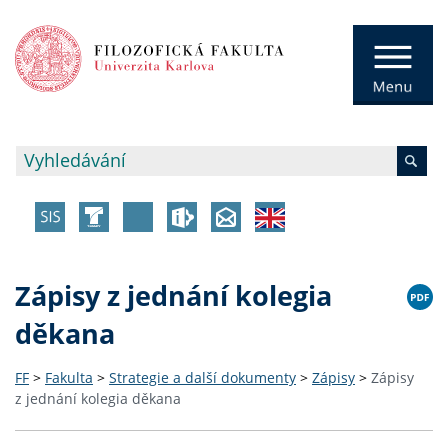
Zápisy z jednání kolegia
děkana
FF
>
Fakulta
>
Strategie a další dokumenty
>
Zápisy
>
Zápisy
z jednání kolegia děkana