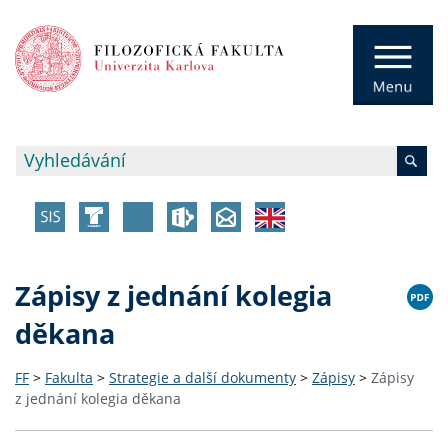
Zápisy z jednání kolegia
děkana
FF
>
Fakulta
>
Strategie a další dokumenty
>
Zápisy
>
Zápisy
z jednání kolegia děkana