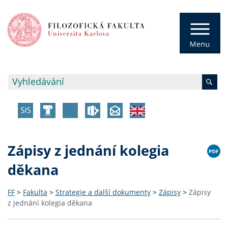
Zápisy z jednání kolegia
děkana
FF
>
Fakulta
>
Strategie a další dokumenty
>
Zápisy
>
Zápisy
z jednání kolegia děkana