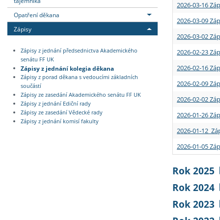
tajemníka
2026-03-16 Záp
Opatření děkana
2026-03-09 Záp
Zápisy
2026-03-02 Záp
Zápisy z jednání předsednictva Akademického
2026-02-23 Záp
senátu FF UK
2026-02-16 Záp
Zápisy z jednání kolegia děkana
Zápisy z porad děkana s vedoucími základních
2026-02-09 Záp
součástí
Zápisy ze zasedání Akademického senátu FF UK
2026-02-02 Záp
Zápisy z jednání Ediční rady
Zápisy ze zasedání Vědecké rady
2026-01-26 Záp
Zápisy z jednání komisí fakulty
2026-01-12 Záp
2026-01-05 Záp
Rok 2025
Rok 2024
Rok 2023