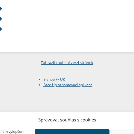
Zobrazit mobilní verzi stránek
E-shop FF UK
Face Up oznamovací aplikace
Spravovat souhlas s cookies
cílem vylepšení