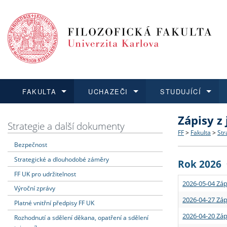
FAKULTA
UCHAZEČI
STUDUJÍCÍ
Zápisy z
FAKULTA
UCHAZEČI
STUDUJÍCÍ
VĚDA A VÝZKUM
ZAHRANIČÍ
Struktura a
Co studova
Bakalářsk
O vědě a 
Aktuální n
Strategie a další dokumenty
FF
>
Fakulta
>
Str
Bezpečnost
Dozvědět se více
Podat přihlášku
Dozvědět se více
Dozvědět se více
Dozvědět se více
Strategie 
Učitelské 
Doktorské
Akademické
Vyjíždějící
Strategické a dlouhodobé záměry
Rok 2026
Podpora a
Informace 
Rigorózní 
Granty a p
Přijíždějíc
FF UK pro udržitelnost
2026-05-04 Záp
Výroční zprávy
Absolventi
Vyjíždějíc
2026-04-27 Záp
Platné vnitřní předpisy FF UK
2026-04-20 Záp
Rozhodnutí a sdělení děkana, opatření a sdělení
Fakultní š