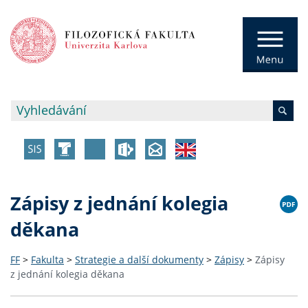
Zápisy z jednání kolegia
děkana
FF
>
Fakulta
>
Strategie a další dokumenty
>
Zápisy
>
Zápisy
z jednání kolegia děkana