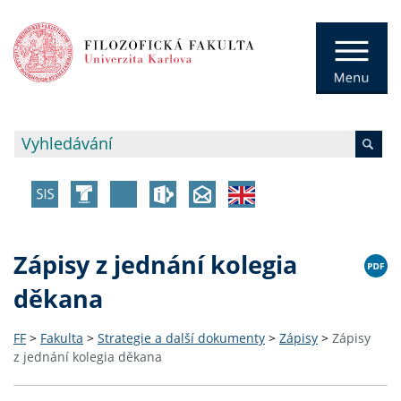
Zápisy z jednání kolegia
děkana
FF
>
Fakulta
>
Strategie a další dokumenty
>
Zápisy
>
Zápisy
z jednání kolegia děkana