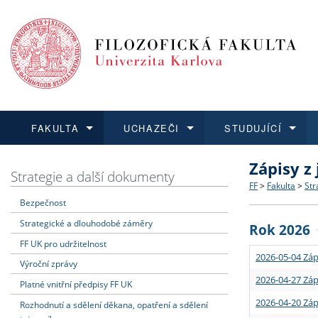
FAKULTA
UCHAZEČI
STUDUJÍCÍ
Zápisy z
FAKULTA
UCHAZEČI
STUDUJÍCÍ
VĚDA A VÝZKUM
ZAHRANIČÍ
Struktura a
Co studova
Bakalářsk
O vědě a 
Aktuální n
Strategie a další dokumenty
FF
>
Fakulta
>
Str
Bezpečnost
Dozvědět se více
Podat přihlášku
Dozvědět se více
Dozvědět se více
Dozvědět se více
Strategie 
Učitelské 
Doktorské
Akademické
Vyjíždějící
Strategické a dlouhodobé záměry
Rok 2026
Podpora a
Informace 
Rigorózní 
Granty a p
Přijíždějíc
FF UK pro udržitelnost
2026-05-04 Záp
Výroční zprávy
Absolventi
Vyjíždějíc
2026-04-27 Záp
Platné vnitřní předpisy FF UK
2026-04-20 Záp
Rozhodnutí a sdělení děkana, opatření a sdělení
Fakultní š