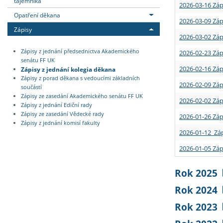
tajemníka
2026-03-16 Záp
Opatření děkana
2026-03-09 Záp
Zápisy
2026-03-02 Záp
Zápisy z jednání předsednictva Akademického
2026-02-23 Záp
senátu FF UK
2026-02-16 Záp
Zápisy z jednání kolegia děkana
Zápisy z porad děkana s vedoucími základních
2026-02-09 Záp
součástí
Zápisy ze zasedání Akademického senátu FF UK
2026-02-02 Záp
Zápisy z jednání Ediční rady
Zápisy ze zasedání Vědecké rady
2026-01-26 Záp
Zápisy z jednání komisí fakulty
2026-01-12 Záp
2026-01-05 Záp
Rok 2025
Rok 2024
Rok 2023