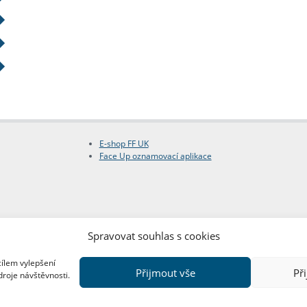
E-shop FF UK
Face Up oznamovací aplikace
Spravovat souhlas s cookies
cílem vylepšení
Přijmout vše
Př
droje návštěvnosti.
Copyright © FF UK 2026
Design:
Red Peppers