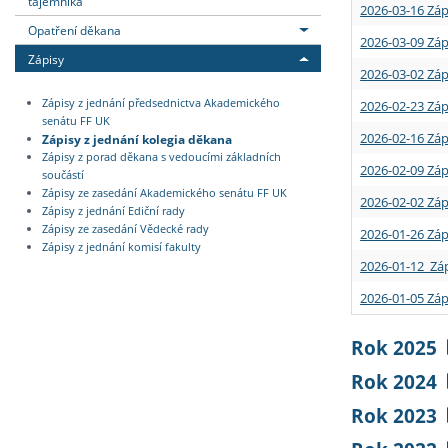
tajemníka
2026-03-16 Záp
Opatření děkana
2026-03-09 Záp
Zápisy
2026-03-02 Záp
Zápisy z jednání předsednictva Akademického
2026-02-23 Záp
senátu FF UK
2026-02-16 Záp
Zápisy z jednání kolegia děkana
Zápisy z porad děkana s vedoucími základních
2026-02-09 Záp
součástí
Zápisy ze zasedání Akademického senátu FF UK
2026-02-02 Záp
Zápisy z jednání Ediční rady
Zápisy ze zasedání Vědecké rady
2026-01-26 Záp
Zápisy z jednání komisí fakulty
2026-01-12 Záp
2026-01-05 Záp
Rok 2025
Rok 2024
Rok 2023