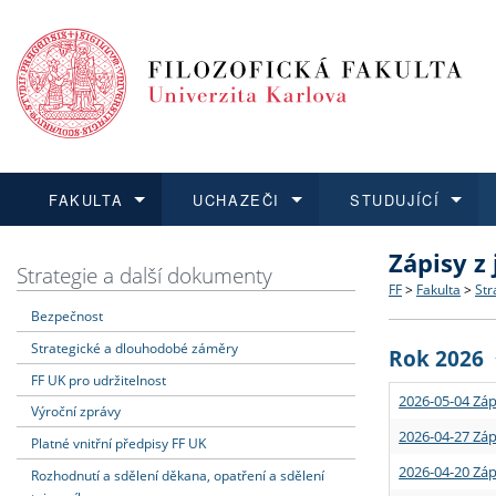
FAKULTA
UCHAZEČI
STUDUJÍCÍ
Zápisy z
FAKULTA
UCHAZEČI
STUDUJÍCÍ
VĚDA A VÝZKUM
ZAHRANIČÍ
Struktura a
Co studova
Bakalářsk
O vědě a 
Aktuální n
Strategie a další dokumenty
FF
>
Fakulta
>
Str
Bezpečnost
Dozvědět se více
Podat přihlášku
Dozvědět se více
Dozvědět se více
Dozvědět se více
Strategie 
Učitelské 
Doktorské
Akademické
Vyjíždějící
Strategické a dlouhodobé záměry
Rok 2026
Podpora a
Informace 
Rigorózní 
Granty a p
Přijíždějíc
FF UK pro udržitelnost
2026-05-04 Záp
Výroční zprávy
Absolventi
Vyjíždějíc
2026-04-27 Záp
Platné vnitřní předpisy FF UK
2026-04-20 Záp
Rozhodnutí a sdělení děkana, opatření a sdělení
Fakultní š