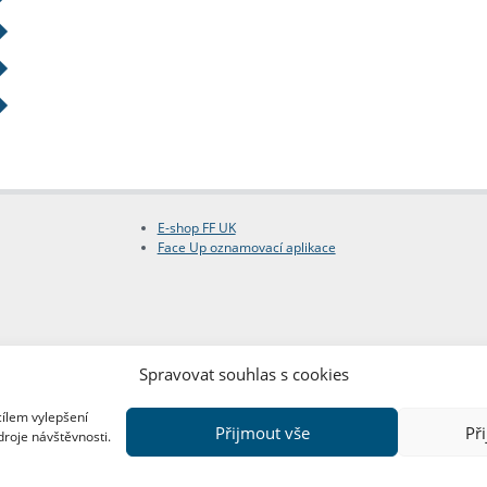
E-shop FF UK
Face Up oznamovací aplikace
Spravovat souhlas s cookies
cílem vylepšení
Přijmout vše
Př
droje návštěvnosti.
Copyright © FF UK 2026
Design:
Red Peppers