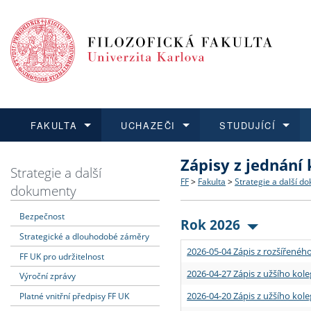
FAKULTA
UCHAZEČI
STUDUJÍCÍ
Zápisy z jednání
FAKULTA
UCHAZEČI
STUDUJÍCÍ
VĚDA A VÝZKUM
ZAHRANIČÍ
Struktura a historie
Co studovat a jak se přihlá
Bakalářské a magisterské
O vědě a výzkumu na FF
Aktuální nabídky a výběrov
Strategie a další
FF
>
Fakulta
>
Strategie a další d
dokumenty
Dozvědět se více
Podat přihlášku
Dozvědět se více
Dozvědět se více
Dozvědět se více
Strategie a další dokumen
Učitelské studijní program
Doktorské studium
Akademické kvalifikace
Vyjíždějící studenti
Bezpečnost
Rok 2026
Strategické a dlouhodobé záměry
Podpora a benefity pro z
Informace k průběhu přijím
Rigorózní řízení
Granty a projekty
Přijíždějící studenti
2026-05-04 Zápis z rozšířeného
FF UK pro udržitelnost
Absolventi fakulty
Vyjíždějící zaměstnanci
2026-04-27 Zápis z užšího kole
Výroční zprávy
2026-04-20 Zápis z užšího kole
Platné vnitřní předpisy FF UK
Fakultní školy FF UK