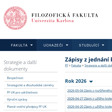
FAKULTA
UCHAZEČI
STUDUJÍCÍ
Zápisy z jednání
FAKULTA
UCHAZEČI
STUDUJÍCÍ
VĚDA A VÝZKUM
ZAHRANIČÍ
Struktura a historie
Co studovat a jak se přihlá
Bakalářské a magisterské
O vědě a výzkumu na FF
Aktuální nabídky a výběrov
Strategie a další
FF
>
Fakulta
>
Strategie a další d
dokumenty
Dozvědět se více
Podat přihlášku
Dozvědět se více
Dozvědět se více
Dozvědět se více
Strategie a další dokumen
Učitelské studijní program
Doktorské studium
Akademické kvalifikace
Vyjíždějící studenti
Bezpečnost
Rok 2026
Strategické a dlouhodobé záměry
Podpora a benefity pro z
Informace k průběhu přijím
Rigorózní řízení
Granty a projekty
Přijíždějící studenti
2026-05-04 Zápis z rozšířeného
FF UK pro udržitelnost
Absolventi fakulty
Vyjíždějící zaměstnanci
2026-04-27 Zápis z užšího kole
Výroční zprávy
2026-04-20 Zápis z užšího kole
Platné vnitřní předpisy FF UK
Fakultní školy FF UK