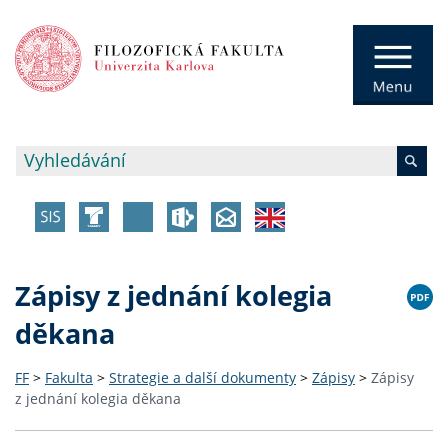
Zápisy z jednání kolegia
děkana
FF
>
Fakulta
>
Strategie a další dokumenty
>
Zápisy
>
Zápisy
z jednání kolegia děkana