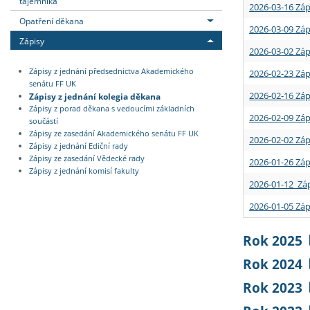
tajemníka
2026-03-16 Záp
Opatření děkana
2026-03-09 Záp
Zápisy
2026-03-02 Záp
Zápisy z jednání předsednictva Akademického
2026-02-23 Záp
senátu FF UK
2026-02-16 Záp
Zápisy z jednání kolegia děkana
Zápisy z porad děkana s vedoucími základních
2026-02-09 Záp
součástí
Zápisy ze zasedání Akademického senátu FF UK
2026-02-02 Záp
Zápisy z jednání Ediční rady
Zápisy ze zasedání Vědecké rady
2026-01-26 Záp
Zápisy z jednání komisí fakulty
2026-01-12 Záp
2026-01-05 Záp
Rok 2025
Rok 2024
Rok 2023