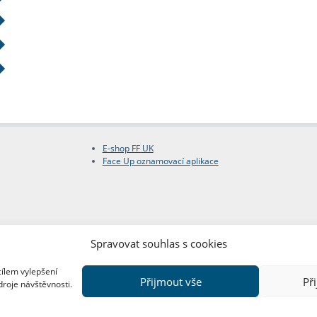
E-shop FF UK
Face Up oznamovací aplikace
Spravovat souhlas s cookies
cílem vylepšení
Přijmout vše
Př
droje návštěvnosti.
Copyright © FF UK 2026
Design:
Red Peppers