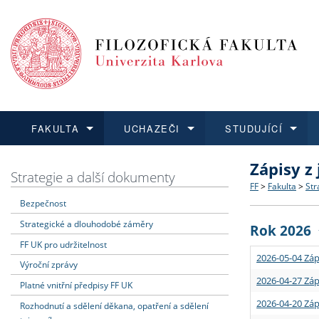
FAKULTA
UCHAZEČI
STUDUJÍCÍ
Zápisy z
FAKULTA
UCHAZEČI
STUDUJÍCÍ
VĚDA A VÝZKUM
ZAHRANIČÍ
Struktura a
Co studova
Bakalářsk
O vědě a 
Aktuální n
Strategie a další dokumenty
FF
>
Fakulta
>
Str
Bezpečnost
Dozvědět se více
Podat přihlášku
Dozvědět se více
Dozvědět se více
Dozvědět se více
Strategie 
Učitelské 
Doktorské
Akademické
Vyjíždějící
Strategické a dlouhodobé záměry
Rok 2026
Podpora a
Informace 
Rigorózní 
Granty a p
Přijíždějíc
FF UK pro udržitelnost
2026-05-04 Záp
Výroční zprávy
Absolventi
Vyjíždějíc
2026-04-27 Záp
Platné vnitřní předpisy FF UK
2026-04-20 Záp
Rozhodnutí a sdělení děkana, opatření a sdělení
Fakultní š