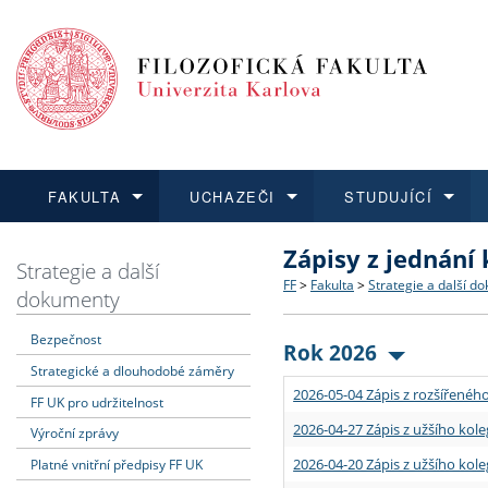
FAKULTA
UCHAZEČI
STUDUJÍCÍ
Zápisy z jednání
FAKULTA
UCHAZEČI
STUDUJÍCÍ
VĚDA A VÝZKUM
ZAHRANIČÍ
Struktura a historie
Co studovat a jak se přihlá
Bakalářské a magisterské
O vědě a výzkumu na FF
Aktuální nabídky a výběrov
Strategie a další
FF
>
Fakulta
>
Strategie a další d
dokumenty
Dozvědět se více
Podat přihlášku
Dozvědět se více
Dozvědět se více
Dozvědět se více
Strategie a další dokumen
Učitelské studijní program
Doktorské studium
Akademické kvalifikace
Vyjíždějící studenti
Bezpečnost
Rok 2026
Strategické a dlouhodobé záměry
Podpora a benefity pro z
Informace k průběhu přijím
Rigorózní řízení
Granty a projekty
Přijíždějící studenti
2026-05-04 Zápis z rozšířeného
FF UK pro udržitelnost
Absolventi fakulty
Vyjíždějící zaměstnanci
2026-04-27 Zápis z užšího kole
Výroční zprávy
2026-04-20 Zápis z užšího kole
Platné vnitřní předpisy FF UK
Fakultní školy FF UK