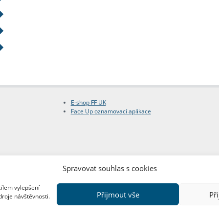
E-shop FF UK
Face Up oznamovací aplikace
Spravovat souhlas s cookies
cílem vylepšení
Přijmout vše
Př
droje návštěvnosti.
Copyright © FF UK 2026
Design:
Red Peppers