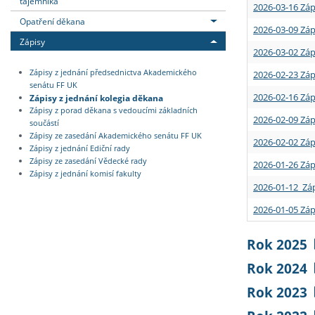
tajemníka
2026-03-16 Záp
Opatření děkana
2026-03-09 Záp
Zápisy
2026-03-02 Záp
Zápisy z jednání předsednictva Akademického
2026-02-23 Záp
senátu FF UK
2026-02-16 Záp
Zápisy z jednání kolegia děkana
Zápisy z porad děkana s vedoucími základních
2026-02-09 Záp
součástí
Zápisy ze zasedání Akademického senátu FF UK
2026-02-02 Záp
Zápisy z jednání Ediční rady
Zápisy ze zasedání Vědecké rady
2026-01-26 Záp
Zápisy z jednání komisí fakulty
2026-01-12 Záp
2026-01-05 Záp
Rok 2025
Rok 2024
Rok 2023