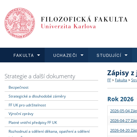
FAKULTA
UCHAZEČI
STUDUJÍCÍ
Zápisy z
FAKULTA
UCHAZEČI
STUDUJÍCÍ
VĚDA A VÝZKUM
ZAHRANIČÍ
Struktura a
Co studova
Bakalářsk
O vědě a 
Aktuální n
Strategie a další dokumenty
FF
>
Fakulta
>
Str
Bezpečnost
Dozvědět se více
Podat přihlášku
Dozvědět se více
Dozvědět se více
Dozvědět se více
Strategie 
Učitelské 
Doktorské
Akademické
Vyjíždějící
Strategické a dlouhodobé záměry
Rok 2026
Podpora a
Informace 
Rigorózní 
Granty a p
Přijíždějíc
FF UK pro udržitelnost
2026-05-04 Záp
Výroční zprávy
Absolventi
Vyjíždějíc
2026-04-27 Záp
Platné vnitřní předpisy FF UK
2026-04-20 Záp
Rozhodnutí a sdělení děkana, opatření a sdělení
Fakultní š