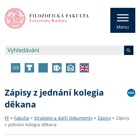
Zápisy z jednání kolegia
děkana
FF
>
Fakulta
>
Strategie a další dokumenty
>
Zápisy
>
Zápisy
z jednání kolegia děkana