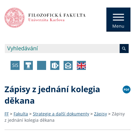
Zápisy z jednání kolegia
děkana
FF
>
Fakulta
>
Strategie a další dokumenty
>
Zápisy
>
Zápisy
z jednání kolegia děkana