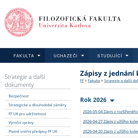
FAKULTA
UCHAZEČI
STUDUJÍCÍ
Zápisy z jednání
FAKULTA
UCHAZEČI
STUDUJÍCÍ
VĚDA A VÝZKUM
ZAHRANIČÍ
Struktura a historie
Co studovat a jak se přihlá
Bakalářské a magisterské
O vědě a výzkumu na FF
Aktuální nabídky a výběrov
Strategie a další
FF
>
Fakulta
>
Strategie a další d
dokumenty
Dozvědět se více
Podat přihlášku
Dozvědět se více
Dozvědět se více
Dozvědět se více
Strategie a další dokumen
Učitelské studijní program
Doktorské studium
Akademické kvalifikace
Vyjíždějící studenti
Bezpečnost
Rok 2026
Strategické a dlouhodobé záměry
Podpora a benefity pro z
Informace k průběhu přijím
Rigorózní řízení
Granty a projekty
Přijíždějící studenti
2026-05-04 Zápis z rozšířeného
FF UK pro udržitelnost
Absolventi fakulty
Vyjíždějící zaměstnanci
2026-04-27 Zápis z užšího kole
Výroční zprávy
2026-04-20 Zápis z užšího kole
Platné vnitřní předpisy FF UK
Fakultní školy FF UK