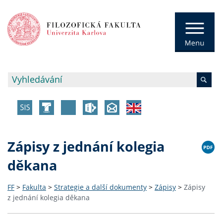
Zápisy z jednání kolegia
děkana
FF
>
Fakulta
>
Strategie a další dokumenty
>
Zápisy
>
Zápisy
z jednání kolegia děkana