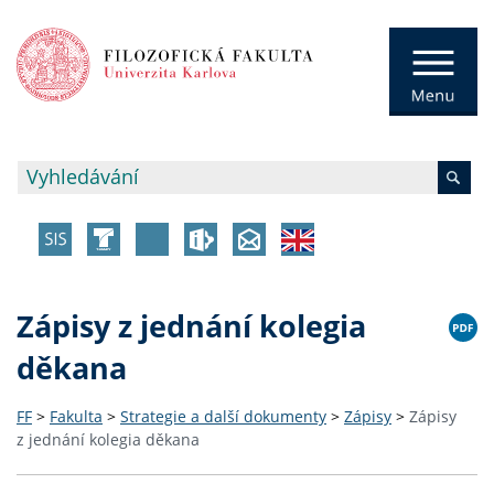
Zápisy z jednání kolegia
děkana
FF
>
Fakulta
>
Strategie a další dokumenty
>
Zápisy
>
Zápisy
z jednání kolegia děkana