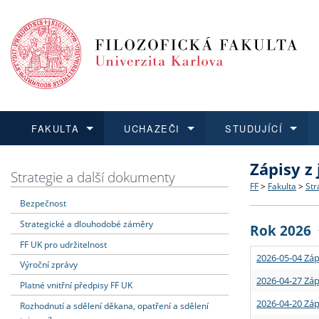
FAKULTA
UCHAZEČI
STUDUJÍCÍ
Zápisy z
FAKULTA
UCHAZEČI
STUDUJÍCÍ
VĚDA A VÝZKUM
ZAHRANIČÍ
Struktura a
Co studova
Bakalářsk
O vědě a 
Aktuální n
Strategie a další dokumenty
FF
>
Fakulta
>
Str
Bezpečnost
Dozvědět se více
Podat přihlášku
Dozvědět se více
Dozvědět se více
Dozvědět se více
Strategie 
Učitelské 
Doktorské
Akademické
Vyjíždějící
Strategické a dlouhodobé záměry
Rok 2026
Podpora a
Informace 
Rigorózní 
Granty a p
Přijíždějíc
FF UK pro udržitelnost
2026-05-04 Záp
Výroční zprávy
Absolventi
Vyjíždějíc
2026-04-27 Záp
Platné vnitřní předpisy FF UK
2026-04-20 Záp
Rozhodnutí a sdělení děkana, opatření a sdělení
Fakultní š