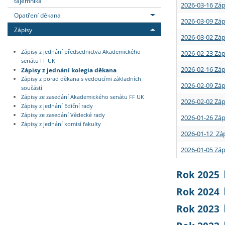
tajemníka
2026-03-16 Záp
Opatření děkana
2026-03-09 Záp
Zápisy
2026-03-02 Záp
Zápisy z jednání předsednictva Akademického
2026-02-23 Záp
senátu FF UK
2026-02-16 Záp
Zápisy z jednání kolegia děkana
Zápisy z porad děkana s vedoucími základních
2026-02-09 Záp
součástí
Zápisy ze zasedání Akademického senátu FF UK
2026-02-02 Záp
Zápisy z jednání Ediční rady
Zápisy ze zasedání Vědecké rady
2026-01-26 Záp
Zápisy z jednání komisí fakulty
2026-01-12 Záp
2026-01-05 Záp
Rok 2025
Rok 2024
Rok 2023