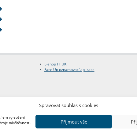
E-shop FF UK
Face Up oznamovací aplikace
Spravovat souhlas s cookies
cílem vylepšení
Přijmout vše
Př
droje návštěvnosti.
Copyright © FF UK 2026
Design:
Red Peppers