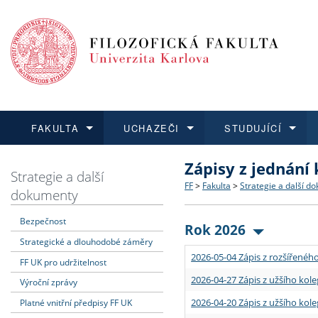
FAKULTA
UCHAZEČI
STUDUJÍCÍ
Zápisy z jednání
FAKULTA
UCHAZEČI
STUDUJÍCÍ
VĚDA A VÝZKUM
ZAHRANIČÍ
Struktura a historie
Co studovat a jak se přihlá
Bakalářské a magisterské
O vědě a výzkumu na FF
Aktuální nabídky a výběrov
Strategie a další
FF
>
Fakulta
>
Strategie a další d
dokumenty
Dozvědět se více
Podat přihlášku
Dozvědět se více
Dozvědět se více
Dozvědět se více
Strategie a další dokumen
Učitelské studijní program
Doktorské studium
Akademické kvalifikace
Vyjíždějící studenti
Bezpečnost
Rok 2026
Strategické a dlouhodobé záměry
Podpora a benefity pro z
Informace k průběhu přijím
Rigorózní řízení
Granty a projekty
Přijíždějící studenti
2026-05-04 Zápis z rozšířeného
FF UK pro udržitelnost
Absolventi fakulty
Vyjíždějící zaměstnanci
2026-04-27 Zápis z užšího kole
Výroční zprávy
2026-04-20 Zápis z užšího kole
Platné vnitřní předpisy FF UK
Fakultní školy FF UK