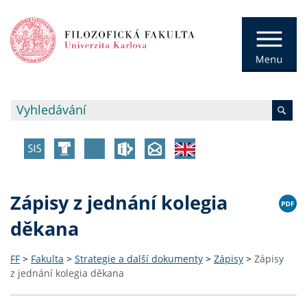
Zápisy z jednání kolegia
děkana
FF
>
Fakulta
>
Strategie a další dokumenty
>
Zápisy
>
Zápisy
z jednání kolegia děkana