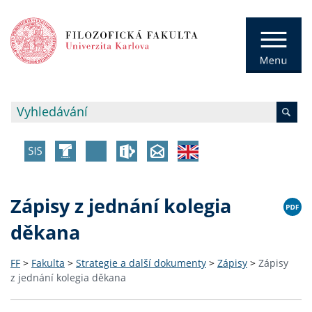
Zápisy z jednání kolegia
děkana
FF
>
Fakulta
>
Strategie a další dokumenty
>
Zápisy
>
Zápisy
z jednání kolegia děkana