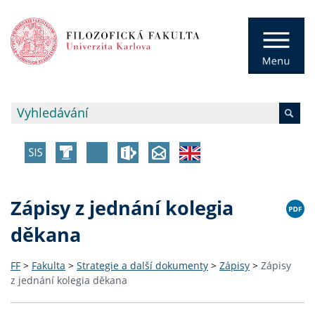
Zápisy z jednání kolegia
děkana
FF
>
Fakulta
>
Strategie a další dokumenty
>
Zápisy
>
Zápisy
z jednání kolegia děkana