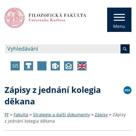
Zápisy z jednání kolegia
děkana
FF
>
Fakulta
>
Strategie a další dokumenty
>
Zápisy
>
Zápisy
z jednání kolegia děkana