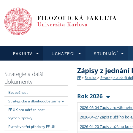
FAKULTA
UCHAZEČI
STUDUJÍCÍ
Zápisy z jednání
FAKULTA
UCHAZEČI
STUDUJÍCÍ
VĚDA A VÝZKUM
ZAHRANIČÍ
Struktura a historie
Co studovat a jak se přihlá
Bakalářské a magisterské
O vědě a výzkumu na FF
Aktuální nabídky a výběrov
Strategie a další
FF
>
Fakulta
>
Strategie a další d
dokumenty
Dozvědět se více
Podat přihlášku
Dozvědět se více
Dozvědět se více
Dozvědět se více
Strategie a další dokumen
Učitelské studijní program
Doktorské studium
Akademické kvalifikace
Vyjíždějící studenti
Bezpečnost
Rok 2026
Strategické a dlouhodobé záměry
Podpora a benefity pro z
Informace k průběhu přijím
Rigorózní řízení
Granty a projekty
Přijíždějící studenti
2026-05-04 Zápis z rozšířeného
FF UK pro udržitelnost
Absolventi fakulty
Vyjíždějící zaměstnanci
2026-04-27 Zápis z užšího kole
Výroční zprávy
2026-04-20 Zápis z užšího kole
Platné vnitřní předpisy FF UK
Fakultní školy FF UK