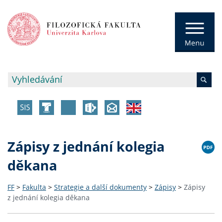
Zápisy z jednání kolegia
děkana
FF
>
Fakulta
>
Strategie a další dokumenty
>
Zápisy
>
Zápisy
z jednání kolegia děkana