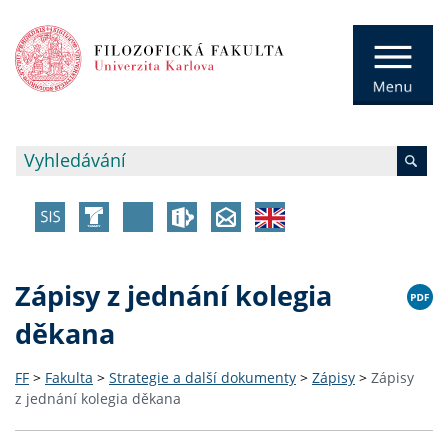
Zápisy z jednání kolegia
děkana
FF
>
Fakulta
>
Strategie a další dokumenty
>
Zápisy
>
Zápisy
z jednání kolegia děkana