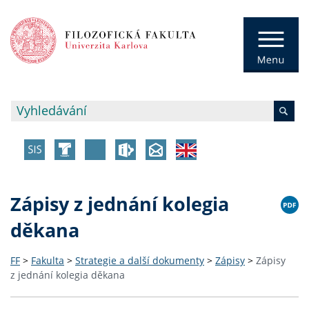
Zápisy z jednání kolegia
děkana
FF
>
Fakulta
>
Strategie a další dokumenty
>
Zápisy
>
Zápisy
z jednání kolegia děkana