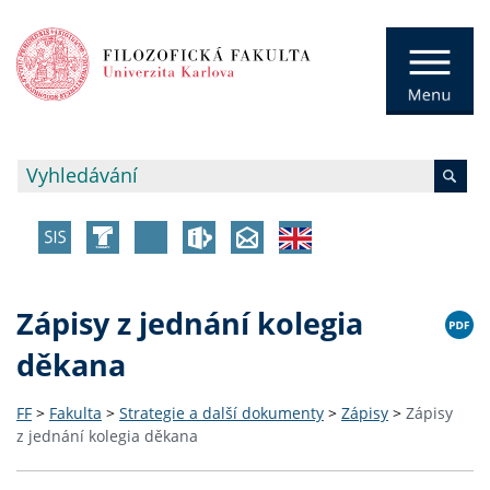
Zápisy z jednání kolegia
děkana
FF
>
Fakulta
>
Strategie a další dokumenty
>
Zápisy
>
Zápisy
z jednání kolegia děkana