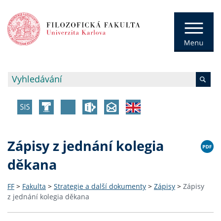
Zápisy z jednání kolegia
děkana
FF
>
Fakulta
>
Strategie a další dokumenty
>
Zápisy
>
Zápisy
z jednání kolegia děkana